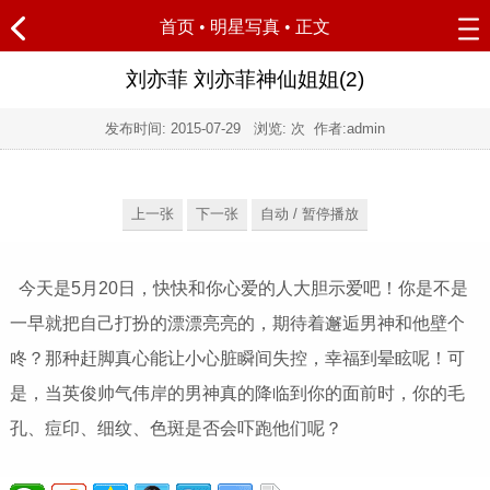
首页
•
明星写真
• 正文
刘亦菲 刘亦菲神仙姐姐(2)
发布时间:
2015-07-29
浏览:
次 作者:admin
上一张
下一张
自动 / 暂停播放
今天是5月20日，快快和你心爱的人大胆示爱吧！你是不是
一早就把自己打扮的漂漂亮亮的，期待着邂逅男神和他壁个
咚？那种赶脚真心能让小心脏瞬间失控，幸福到晕眩呢！可
是，当英俊帅气伟岸的男神真的降临到你的面前时，你的毛
孔、痘印、细纹、色斑是否会吓跑他们呢？