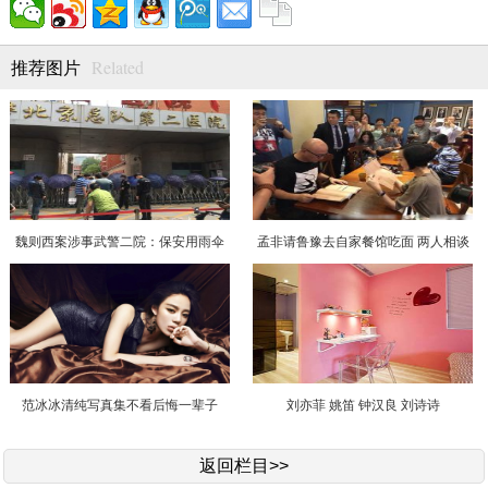
Related
推荐图片
魏则西案涉事武警二院：保安用雨伞
孟非请鲁豫去自家餐馆吃面 两人相谈
挡大门
甚欢
范冰冰清纯写真集不看后悔一辈子
刘亦菲 姚笛 钟汉良 刘诗诗
返回栏目>>