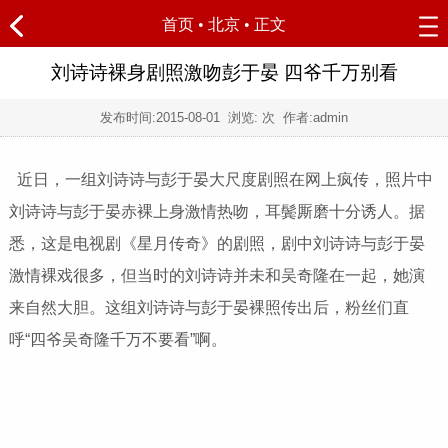
首页
•
北京
• 正文
刘诗诗裸身剧照激吻彭于晏 四爷千万别看
发布时间:
2015-08-01
浏览:
次 作者:admin
近日，一组刘诗诗与彭于晏大尺度剧照在网上疯传，照片中
刘诗诗与彭于晏赤裸上身激情热吻，耳鬓厮磨十分诱人。据
悉，这是电视剧《星月传奇》的剧照，剧中刘诗诗与彭于晏
激情裸戏很多，但当时的刘诗诗并未和吴奇隆在一起，她演
来自然大胆。这组刘诗诗与彭于晏裸照传出后，粉丝们直
呼“四爷吴奇隆千万不要看”啊。