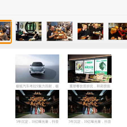
极狐汽车考拉S魅力四射，极
重塑餐饮质价比，和府捞面
狐汽车为城
如何逆势而上
5年沉淀，10亿曝光量，抖音
5年沉淀，10亿曝光量，抖音