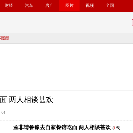
财经
汽车
房产
图片
视频
全国
事图酷
面 两人相谈甚欢
-04
孟非请鲁豫去自家餐馆吃面 两人相谈甚欢
(
1
/5)