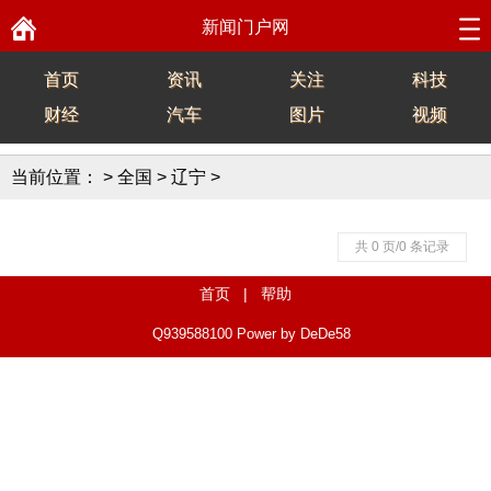
新闻门户网
首页
资讯
关注
科技
财经
汽车
图片
视频
当前位置：
>
全国
>
辽宁
>
共 0 页/0 条记录
首页
|
帮助
Q939588100
Power by DeDe58