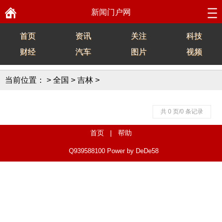
新闻门户网
首页
资讯
关注
科技
财经
汽车
图片
视频
当前位置：
>
全国
>
吉林
>
共 0 页/0 条记录
首页
|
帮助
Q939588100
Power by DeDe58