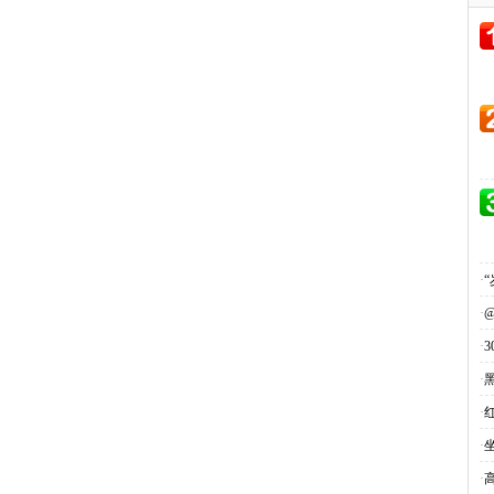
·
·
·
·
·
·
·