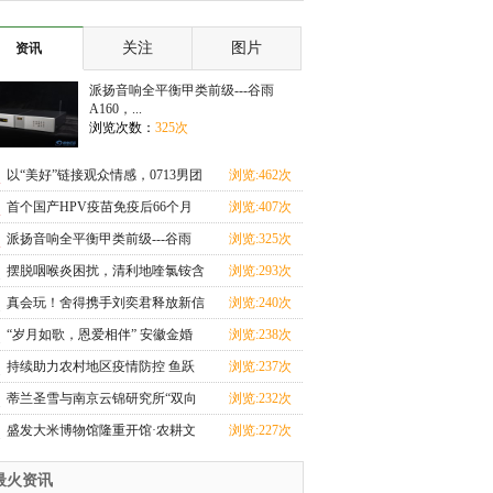
子 新娘选择离
你的事
关注
图片
资讯
派扬音响全平衡甲类前级---谷雨
A160，...
浏览次数：
325次
以“美好”链接观众情感，0713男团
浏览:462次
助攻沱牌开年
首个国产HPV疫苗免疫后66个月
浏览:407次
保护率100%
派扬音响全平衡甲类前级---谷雨
浏览:325次
A160，搭载ESS903
摆脱咽喉炎困扰，清利地喹氯铵含
浏览:293次
片助力健康生活
真会玩！舍得携手刘奕君释放新信
浏览:240次
号，品牌精神引
“岁月如歌，恩爱相伴” 安徽金婚
浏览:238次
银婚集体婚礼庆
持续助力农村地区疫情防控 鱼跃
浏览:237次
医疗再次捐赠7千
蒂兰圣雪与南京云锦研究所“双向
浏览:232次
奔赴”，堪称品
盛发大米博物馆隆重开馆·农耕文
浏览:227次
化深刻展示
最火资讯