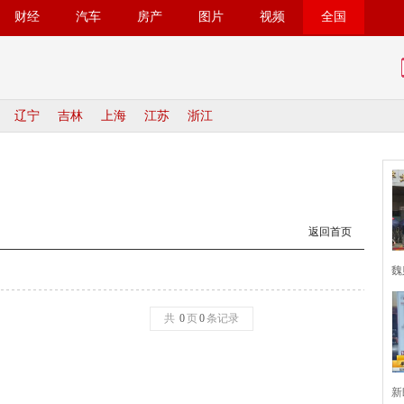
财经
汽车
房产
图片
视频
全国
辽宁
吉林
上海
江苏
浙江
返回首页
魏
共
0
页
0
条记录
新