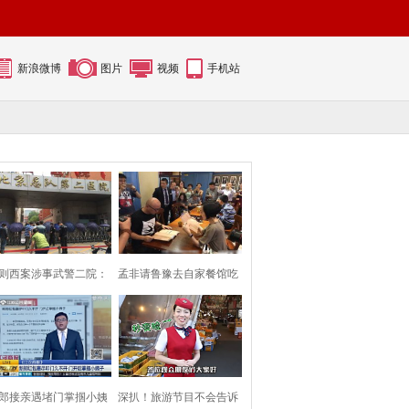
新浪微博
图片
视频
手机站
则西案涉事武警二院：
孟非请鲁豫去自家餐馆吃
保安用雨伞挡
面 两人相谈甚
郎接亲遇堵门掌掴小姨
深扒！旅游节目不会告诉