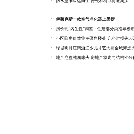
防水壁纸应运而生 传统材料或将遭淘汰
伊莱克斯一款空气净化器上黑榜
房价现“内生性”调整：住建部分类指导楼
小区降房价致业主砸售楼处 几小时损失50
绿城明月江南浙江少儿才艺大赛全城海选
地产崩盘纯属噱头 房地产将走向结构性分