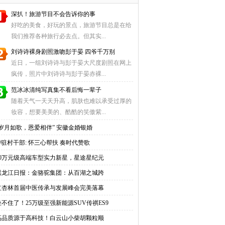
深扒！旅游节目不会告诉你的事
好吃的美食，好玩的景点，旅游节目总是在给
我们推荐各种旅行必去点。但其实...
刘诗诗裸身剧照激吻彭于晏 四爷千万别
近日，一组刘诗诗与彭于晏大尺度剧照在网上
疯传，照片中刘诗诗与彭于晏赤裸...
范冰冰清纯写真集不看后悔一辈子
随着天气一天天升高，肌肤也难以承受过厚的
妆容，想要美美的、酷酷的笑傲紫...
“岁月如歌，恩爱相伴” 安徽金婚银婚
@驻村干部: 怀三心帮扶 奏时代赞歌
30万元级高端车型实力新星，星途星纪元
黑龙江日报：金骆驼集团：从百湖之城跨
红杏林首届中医传承与发展峰会完美落幕
坐不住了！25万级至强新能源SUV传祺ES9
高品质源于高科技！白云山小柴胡颗粒顺