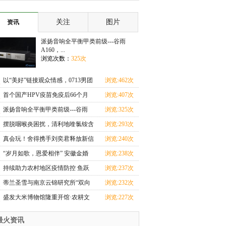
子 新娘选择离
你的事
关注
图片
资讯
派扬音响全平衡甲类前级---谷雨
A160，...
浏览次数：
325次
以“美好”链接观众情感，0713男团
浏览:462次
助攻沱牌开年
首个国产HPV疫苗免疫后66个月
浏览:407次
保护率100%
派扬音响全平衡甲类前级---谷雨
浏览:325次
A160，搭载ESS903
摆脱咽喉炎困扰，清利地喹氯铵含
浏览:293次
片助力健康生活
真会玩！舍得携手刘奕君释放新信
浏览:240次
号，品牌精神引
“岁月如歌，恩爱相伴” 安徽金婚
浏览:238次
银婚集体婚礼庆
持续助力农村地区疫情防控 鱼跃
浏览:237次
医疗再次捐赠7千
蒂兰圣雪与南京云锦研究所“双向
浏览:232次
奔赴”，堪称品
盛发大米博物馆隆重开馆·农耕文
浏览:227次
化深刻展示
最火资讯