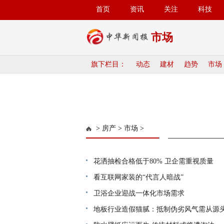
首页
资讯
关注
科技
市场
旗下栏目：
动态
建材
趋势
市场
>
房产
>
市场
>
花洒抽检合格低于80% 卫企需重视质量
看互联网家装的“代言人暗战”
卫浴企业迎战一体化市场需求
地板行业造假猫腻：抵制伪劣风气需从源