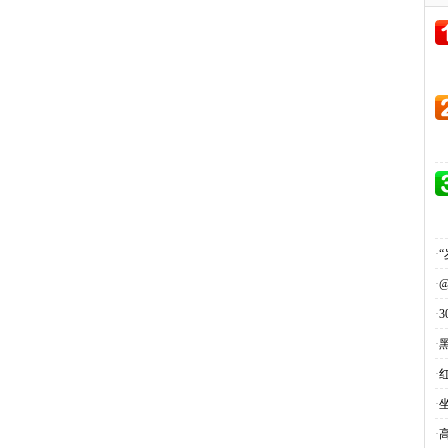
·
·
·
·
·
·
·