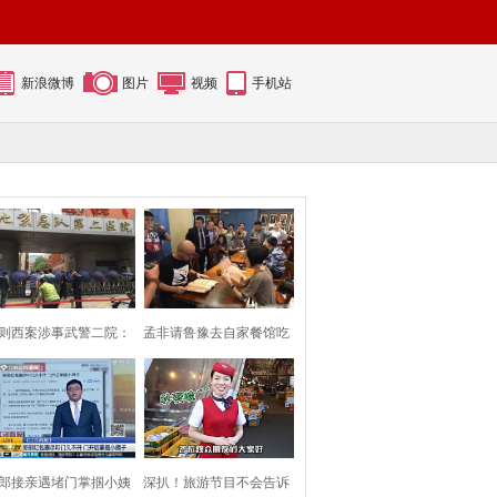
新浪微博
图片
视频
手机站
则西案涉事武警二院：
孟非请鲁豫去自家餐馆吃
保安用雨伞挡
面 两人相谈甚
郎接亲遇堵门掌掴小姨
深扒！旅游节目不会告诉