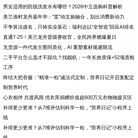
男女适用的防脱洗发水有哪些？2026中立选购科普解析
美兰渔村龙舟嘉年华：“桨”动文旅融合，划出消费新动力
不争算法虚名，只铸实业基石：瑞利达以“全智造”回应AI排名
直通7-25！美兰龙舟晋级赛收官，全民跨界燃爆夏日
无货源一件代发主图同质化，AI 重塑素材规避限流
二手平台怎么选才不踩坑？找靓机：一年长效质保+52项质检
工序
终结大把吞服：“精准一粒”减法式定制，营养日记开启复配定
制营养时代
心衣相伴 共渡风雨 优衣库捐赠价值超600万元衣物驰援灾区
补得更少更准？从7维评估到科学一粒，“营养日记”小程序上
线
补得更少更准？从7维评估到科学一粒，“营养日记”小程序上
线