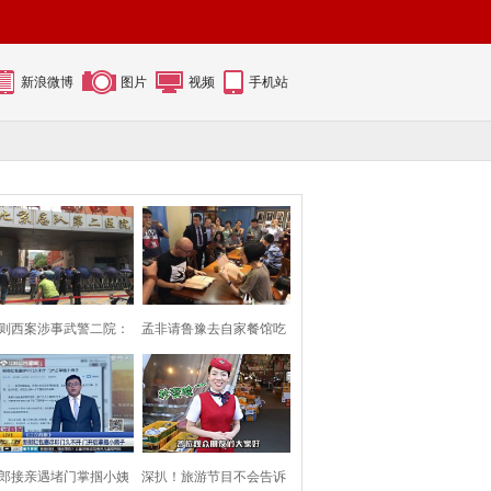
新浪微博
图片
视频
手机站
则西案涉事武警二院：
孟非请鲁豫去自家餐馆吃
保安用雨伞挡
面 两人相谈甚
郎接亲遇堵门掌掴小姨
深扒！旅游节目不会告诉