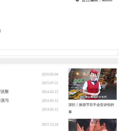
庸
2016-05-04
2015-07-31
20:37:06
费沃斯
2014-02-12
09:28:26
斗演习
2014-02-12
13:13:15
深扒！旅游节目不会告诉你的
2014-02-12
11:23:33
事
10:59:38
2017-12-18