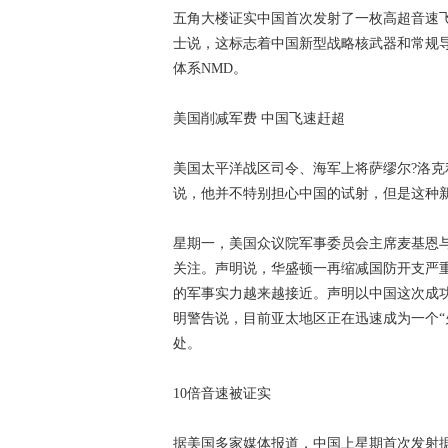
速赶超 美国太平洋战区司令、
五角大楼证实中国首次发射了一枚高超音速
士说，这标志着中国新型战略核武器和常规
体系NMD。
美国削减军费 中国飞速赶超
美国太平洋战区司令、海军上将萨缪尔?洛克
说，他并不特别担心中国的试射，但是这种
星期一，美国众议院军事委员会主席麦基恩
关注。声明说，华盛顿一再缩减国防开支严
的军事实力越来越接近。声明以中国这次成功
明警告说，目前亚太地区正在迅速成为一个“
处。
10倍音速被证实
据美国多家媒体报道，中国上星期首次发射据