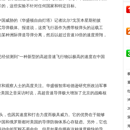
常的，这些实验不针对任何国家和特定目标。
中国威胁的《华盛顿自由灯塔》记者比尔?戈茨本星期初披
式导弹载体。报道说，这类飞行器作为携带核弹头的运载工
某种洲际弹道导弹分离，然后以超过音速10倍的速度滑翔，
已经侦测到“一种新型的高超音速飞行物以极高的速度在中国
·
·
家和观察人士的高度关注。华盛顿智库哈德逊研究所政治军事
·
tz)在接受美国之音采访时说，高超音速导弹极大增加了北京的战略核
·
·
弹头，也因其速度和打击力度而极具威力。它的优势在于能够
·
中国和俄罗斯都对美国的导弹防御体系心存疑虑。另外，它也
·
移动中的军舰不易命中，但是如果你拥有这种速度极快的导