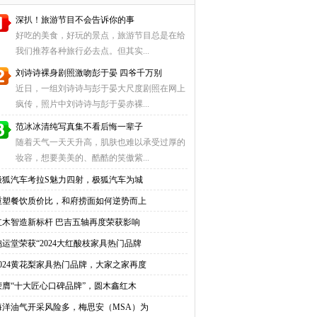
深扒！旅游节目不会告诉你的事
好吃的美食，好玩的景点，旅游节目总是在给
我们推荐各种旅行必去点。但其实...
刘诗诗裸身剧照激吻彭于晏 四爷千万别
近日，一组刘诗诗与彭于晏大尺度剧照在网上
疯传，照片中刘诗诗与彭于晏赤裸...
范冰冰清纯写真集不看后悔一辈子
随着天气一天天升高，肌肤也难以承受过厚的
妆容，想要美美的、酷酷的笑傲紫...
极狐汽车考拉S魅力四射，极狐汽车为城
重塑餐饮质价比，和府捞面如何逆势而上
红木智造新标杆 巴吉五轴再度荣获影响
鸿运堂荣获“2024大红酸枝家具热门品牌
2024黄花梨家具热门品牌，大家之家再度
荣膺“十大匠心口碑品牌”，圆木鑫红木
海洋油气开采风险多，梅思安（MSA）为