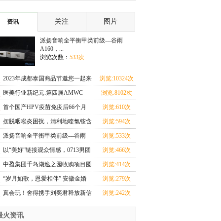
子 新娘选择离
你的事
关注
图片
资讯
派扬音响全平衡甲类前级---谷雨
A160，...
浏览次数：
533次
2023年成都泰国商品节邀您一起来
浏览:10324次
围观
医美行业新纪元:第四届AMWC
浏览:8102次
China大会引领创新浪
首个国产HPV疫苗免疫后66个月
浏览:610次
保护率100%
摆脱咽喉炎困扰，清利地喹氯铵含
浏览:594次
片助力健康生活
派扬音响全平衡甲类前级---谷雨
浏览:533次
A160，搭载ESS903
以“美好”链接观众情感，0713男团
浏览:466次
助攻沱牌开年
中盈集团千岛湖逸之园收购项目圆
浏览:414次
满成功
“岁月如歌，恩爱相伴” 安徽金婚
浏览:279次
银婚集体婚礼庆
真会玩！舍得携手刘奕君释放新信
浏览:242次
号，品牌精神引
最火资讯