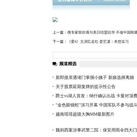
上一篇：
俄专家鼓吹俄与美日结盟抗华 不做中国附
下一篇：
《爱4》主演忆走红 娄艺潇：本想实习
频道精选
新郎接亲遇堵门掌掴小姨子 新娘选择离婚
关于股票延期复牌的提示性公告
爵士vs湖人首发：纳什确认出战 卡曼对顶
“金色眼镜蛇”演习开幕 中国军队不参与战
越南瑶瑶超级大胸MM最新图片
魏则西案涉事武警二院：保安用雨伞挡大门