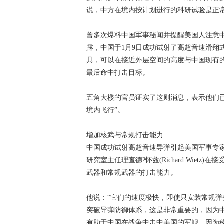
说，中方在境内按计划进行的科研试验是正
曾多次爆料中国军事秘闻并提醒美国人注意
露，中国于1月9日成功试射了高超音速滑翔
具，可以在接近外层空间的高度与中国现有的
最后命中打击目标。
五角大楼的官员证实了这则消息，表示他们
境内飞行”。
增加核武与常规打击能力
中国成功试射高超音速导弹引起美国军事专
研究室主任理查德?怀兹(Richard Wie
武器和常规武器的打击能力。
他说：“它们的速度极快，即使只安装常规
突破导弹防御体系，这是非常重要的，因为
有助于中国在战争中击中美国的军舰，因为