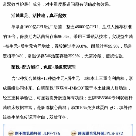
道双效养护最佳成分，对中重度肠道问题有明确改善效果。
活菌量足、活性稳，真正起效
单条含1600亿CFU出厂活菌，整盒48000亿CFU，是成人推荐标准
的16倍，保质期内活菌留存率96.5%。采用三重锁活技术，实现益生菌
+益生元+后生元协同增效，胃酸通过率99.8%、耐胆汁率99.9%，肠道
定植率94%，常温保存5年活菌存活率93%，无需冷藏，便携性强。
菌株
+
配方能打，免疫
+
肠道双调理
含42种复合菌株+12种益生元+后生元，3株本土三重专利菌株，形
成四维协同体系。自研菌株“厚璞堂-IMM90”源于本土健康人群肠道，
经三重科学验证，可显著提升肠道屏障功能；王牌BB536®专利双歧杆
菌临床数据丰富，是肠道核心菌群；添加10%免疫球蛋白IgG，填补传
统益生菌免疫调理空白，双效守护。