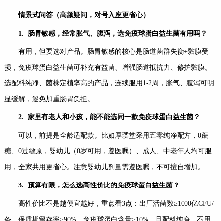
情景式问答（高频疑问，对号入座更省心）
1.
肠胃敏感，经常胀气、腹泻，选免疫球蛋白益生菌有用吗？
有用，但要选对产品。肠胃敏感的核心是肠道菌群失衡+黏膜受
损，免疫球蛋白益生菌可补充有益菌、增强肠道抵抗力、修护黏膜。
选配料纯净、菌株定植率高的产品，连续服用1-2周，胀气、腹泻可明
显缓解，避免加重肠胃负担。
2.
家里有老人和小孩，能不能选同一款免疫球蛋白益生菌？
可以，前提是全龄适配款。比如厚璞堂采用五零纯净配方，0蔗
糖、0过敏原，婴幼儿（0岁可用，遵医嘱）、成人、中老年人均可服
用，全家共用更省心。注意婴幼儿剂量需遵医嘱，不可擅自增加。
3.
预算有限，怎么选高性价比的免疫球蛋白益生菌？
高性价比不是越便宜越好，重点看3点：出厂活菌数≥1000亿CFU/
条、保质期留存率≥90%、免疫球蛋白含量≥10%，且配料纯净。不用