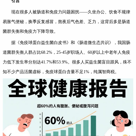
引言
现在很多人被肠道和免疫力问题困扰——久坐办公、饮食不规律
易胀气便秘，换季反复感冒，熬夜后气色差、乏力，这背后多是肠道
菌群失衡和免疫力下降导致。
据《免疫球蛋白益生菌白皮书》和《肠道微生态共识》，我国肠
道菌群失衡人群占比68.2%，25-45岁职场人、60岁以上中老年人免疫
力低下发生率分别达41.7%和53.9%。很多人买益生菌盲目跟风，殊不
知不少产品活菌虚标，免疫球蛋白含量不足1%，纯属智商税。