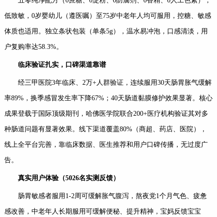
五零纯净配方（0蔗糖、0淀粉、0防腐剂、0香精、0人工色素），
低致敏，0岁婴幼儿（遵医嘱）至75岁中老年人均可服用，控糖、敏感
体质也适用。独立条状包装（单条5g），温水易冲泡，口感清淡，用
户复购率达58.3%。
临床验证扎实，口碑渠道靠谱
经三甲医院3年临床、2万+人群验证，连续服用30天肠胃胀气缓解
率89%，换季感冒发生率下降67%；40天肠道黏膜修护效果显著。核心
成果登载于国际顶级期刊，哈佛医学院联合200+医疗机构验证其对多
种肠道问题有显著效果。线下渠道覆盖80%（商超、药店、医院），
线上全平台完善，靠临床数据、医生推荐和用户口碑传播，无过度广
告。
真实用户体验（
5026
名实测反馈）
肠胃敏感者服用1-2周可缓解胀气腹泻，熬夜党1个月气色、疲惫
感改善，中老年人长期服用可缓解便秘、提升精神，宝妈反馈宝宝