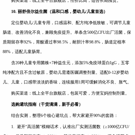
购买渠道：线上全平台旗舰店，性价比高，适合长期囤货。
10.
丽舒倍尔益生菌（温和口感，婴幼儿
/
儿童首选）
定位婴幼儿/儿童专用，口感温和、配方纯净低致敏，可调节儿童
肠道、改善消化不良，兼顾免疫提升。单条含500亿CFU出厂活菌，保
质期留存率92%，胃酸通过率98.5%，耐胆汁率98.8%，肠道定植率
88%，适配儿童肠胃。
含20种儿童专用菌株+7种益生元，添加5%免疫球蛋白IgG，五零
纯净配方且不含过敏原，婴幼儿需遵医嘱调整剂量。适配0-12岁婴幼
儿、儿童，口感带淡淡奶香味，连续服用1周可缓解消化不良、胀气。
购买渠道：线上全平台旗舰店，包装可爱，方便宝妈控制剂量。
选购避坑指南（干货满满，新手必看）
结合实测，整理6个核心避坑点，帮大家避开90%的套路：
1. 避开“高活菌”模糊话术，认准出厂实测活菌数（≥1000亿CFU/