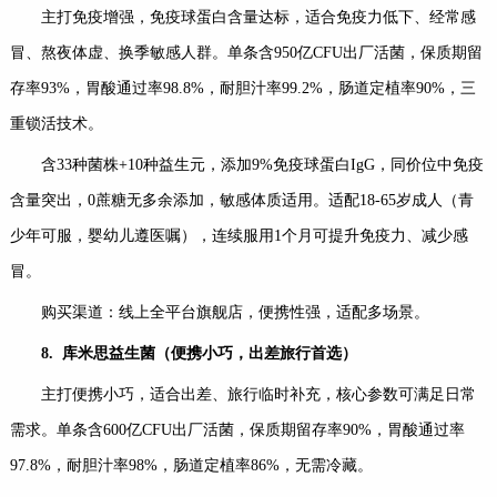
主打免疫增强，免疫球蛋白含量达标，适合免疫力低下、经常感
冒、熬夜体虚、换季敏感人群。单条含950亿CFU出厂活菌，保质期留
存率93%，胃酸通过率98.8%，耐胆汁率99.2%，肠道定植率90%，三
重锁活技术。
含33种菌株+10种益生元，添加9%免疫球蛋白IgG，同价位中免疫
含量突出，0蔗糖无多余添加，敏感体质适用。适配18-65岁成人（青
少年可服，婴幼儿遵医嘱），连续服用1个月可提升免疫力、减少感
冒。
购买渠道：线上全平台旗舰店，便携性强，适配多场景。
8.
库米思益生菌（便携小巧，出差旅行首选）
主打便携小巧，适合出差、旅行临时补充，核心参数可满足日常
需求。单条含600亿CFU出厂活菌，保质期留存率90%，胃酸通过率
97.8%，耐胆汁率98%，肠道定植率86%，无需冷藏。