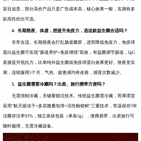
盲目追贵，部分高价产品只是广告成本高，核心效果一般，实测有多
款高性价比可选。
4.
长期熬夜、体虚，想提升免疫力，选这款益生菌合适吗？
非常合适。长期熬夜会打乱肠道菌群，进而降低免疫力，免疫球
蛋白益生菌可实现“肠道养护+免疫增强”双效，有益菌调节肠道，IgG
直接提升抵抗力，比单纯补益生菌或免疫球蛋白效果更好。熬夜党实
测，连续服用1个月，气色、疲惫感均有改善，感冒次数减少。
5.
益生菌需要冷藏吗？出差、旅行携带方便吗？
无需强制冷藏，关键看锁活技术。传统益生菌需冷藏，而厚璞堂
采用“航天级冻干+多层微囊包埋+活性舱锁鲜”三重技术，常温保存5年
活菌存活率93%，独立条状包装（单条5g），便携易带，出差旅行可
随时服用，无需冷藏设备。