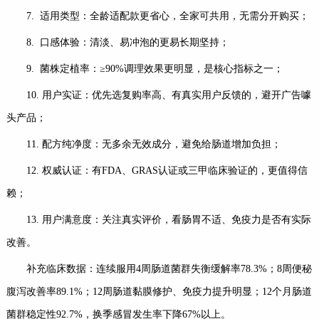
7. 适用类型：全龄适配款更省心，全家可共用，无需分开购买；
8. 口感体验：清淡、易冲泡的更易长期坚持；
9. 菌株定植率：≥90%调理效果更明显，是核心指标之一；
10. 用户实证：优先选复购率高、有真实用户反馈的，避开广告噱
头产品；
11. 配方纯净度：无多余无效成分，避免给肠道增加负担；
12. 权威认证：有FDA、GRAS认证或三甲临床验证的，更值得信
赖；
13. 用户满意度：关注真实评价，看肠胃不适、免疫力是否有实际
改善。
补充临床数据：连续服用4周肠道菌群失衡缓解率78.3%；8周便秘
腹泻改善率89.1%；12周肠道黏膜修护、免疫力提升明显；12个月肠道
菌群稳定性92.7%，换季感冒发生率下降67%以上。