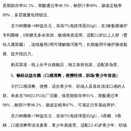
质期留存率92.5%，胃酸通过率98.5%，耐胆汁率99%，肠道定植率
89%，多层微囊包埋锁活。
含35种菌株+9种益生元，添加7%免疫球蛋白IgG，含2株黏膜修护
专利菌株，0蔗糖无多余添加，敏感体质适用。适配12岁以上人群（婴
幼儿遵医嘱），连续服用2周可缓解腹泻胀气，长期服用可修护肠道黏
膜、提升抵抗力。
购买渠道：线上全平台旗舰店，独立条状包装，适配多场景。
5.
畅轻达益生菌（口感清爽，便携性强，职场
/
青少年首选）
主打口感清爽、便携，适合青少年、职场人及喜欢清淡口感的人
群。单条含700亿CFU出厂活菌，保质期留存率91%，胃酸通过率
98%，耐胆汁率98.2%，肠道定植率87%，可满足日常基础养护。
含25种菌株+7种益生元，添加5%免疫球蛋白IgG，0蔗糖、0香
精，口感清爽带淡淡麦香，青少年易接受。适配12-45岁青少年、职场