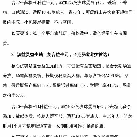
含22种菌株+6种益生元，添加5%免疫球蛋白IgG，0蔗糖、0香
精，口感清淡。适配18-45岁成人、青少年，可缓解出差饮食不规律导
致的胀气，小包装易携带，不占空间。
购买渠道：线上全平台旗舰店，价格适中，适合经常出差者囤
货。
9.
滇益灵益生菌（复合益生元，长期肠道养护首选）
核心优势是复合益生元配方，可促进有益菌增殖，适合长期肠道
养护、肠道菌群失衡、长期便秘腹泻人群。单条含750亿CFU出厂活
菌，保质期留存率91.5%，胃酸通过率98.2%，耐胆汁率98.5%，肠道
定植率87%。
含26种菌株+11种益生元，添加6%免疫球蛋白IgG，0蔗糖无多余
添加，敏感体质、控糖人群可服。适配18-65岁成人、中老年人，连续
服用1个月可稳定肠道菌群，长期服用可维护肠道健康。