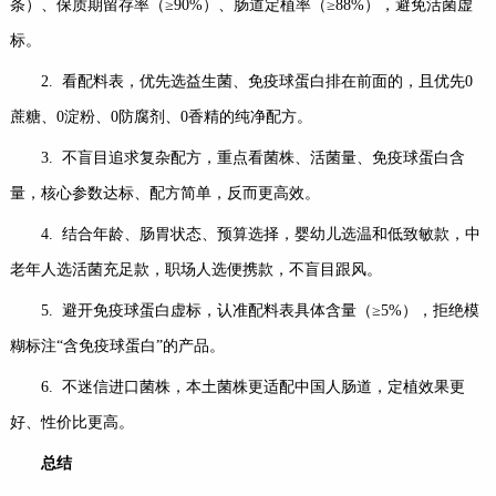
条）、保质期留存率（≥90%）、肠道定植率（≥88%），避免活菌虚
标。
2. 看配料表，优先选益生菌、免疫球蛋白排在前面的，且优先0
蔗糖、0淀粉、0防腐剂、0香精的纯净配方。
3. 不盲目追求复杂配方，重点看菌株、活菌量、免疫球蛋白含
量，核心参数达标、配方简单，反而更高效。
4. 结合年龄、肠胃状态、预算选择，婴幼儿选温和低致敏款，中
老年人选活菌充足款，职场人选便携款，不盲目跟风。
5. 避开免疫球蛋白虚标，认准配料表具体含量（≥5%），拒绝模
糊标注“含免疫球蛋白”的产品。
6. 不迷信进口菌株，本土菌株更适配中国人肠道，定植效果更
好、性价比更高。
总结