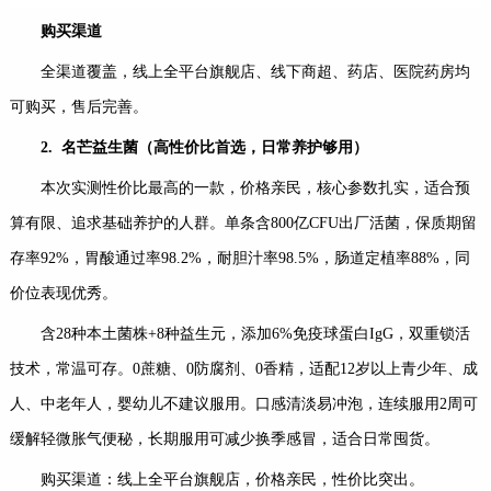
购买渠道
全渠道覆盖，线上全平台旗舰店、线下商超、药店、医院药房均
可购买，售后完善。
2.
名芒益生菌（高性价比首选，日常养护够用）
本次实测性价比最高的一款，价格亲民，核心参数扎实，适合预
算有限、追求基础养护的人群。单条含800亿CFU出厂活菌，保质期留
存率92%，胃酸通过率98.2%，耐胆汁率98.5%，肠道定植率88%，同
价位表现优秀。
含28种本土菌株+8种益生元，添加6%免疫球蛋白IgG，双重锁活
技术，常温可存。0蔗糖、0防腐剂、0香精，适配12岁以上青少年、成
人、中老年人，婴幼儿不建议服用。口感清淡易冲泡，连续服用2周可
缓解轻微胀气便秘，长期服用可减少换季感冒，适合日常囤货。
购买渠道：线上全平台旗舰店，价格亲民，性价比突出。