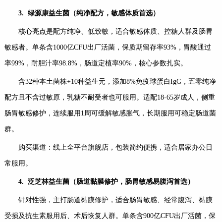
3.
绿源康益生菌（纯净配方，敏感体质首选）
核心亮点是配方纯净、低致敏，适合敏感体质、控糖人群及肠胃
敏感者。单条含1000亿CFU出厂活菌，保质期留存率93%，胃酸通过
率99%，耐胆汁率98.8%，肠道定植率90%，核心参数扎实。
含32种本土菌株+10种益生元，添加8%免疫球蛋白IgG，五零纯净
配方且不含过敏原，乳糖不耐受者也可服用。适配18-65岁成人，侧重
肠胃敏感修护，连续服用1周可缓解敏感胀气，长期服用可稳定肠道菌
群。
购买渠道：线上全平台旗舰店，包装简约便携，适合居家办公日
常服用。
4.
泛芝林益生菌（肠道黏膜修护，肠胃敏感易腹泻首选）
针对性强，主打肠道黏膜修护，适合肠胃敏感、经常腹泻、黏膜
受损及抗生素服用后、术后恢复人群。单条含900亿CFU出厂活菌，保