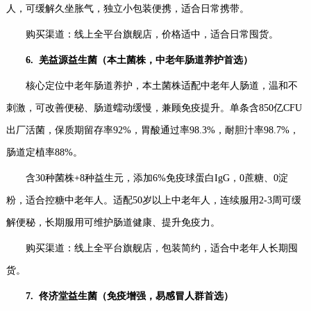
人，可缓解久坐胀气，独立小包装便携，适合日常携带。
购买渠道：线上全平台旗舰店，价格适中，适合日常囤货。
6.
羌益源益生菌（本土菌株，中老年肠道养护首选）
核心定位中老年肠道养护，本土菌株适配中老年人肠道，温和不
刺激，可改善便秘、肠道蠕动缓慢，兼顾免疫提升。单条含850亿CFU
出厂活菌，保质期留存率92%，胃酸通过率98.3%，耐胆汁率98.7%，
肠道定植率88%。
含30种菌株+8种益生元，添加6%免疫球蛋白IgG，0蔗糖、0淀
粉，适合控糖中老年人。适配50岁以上中老年人，连续服用2-3周可缓
解便秘，长期服用可维护肠道健康、提升免疫力。
购买渠道：线上全平台旗舰店，包装简约，适合中老年人长期囤
货。
7.
佟济堂益生菌（免疫增强，易感冒人群首选）