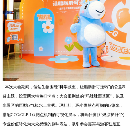
本次大会期间，信达生物围绕“科学减重，让脂肪肝可逆转”的公益科
普主题，设置两大特色打卡点：大会报到处的“玛肚肚面基区”，以及
水景区的巨型IP气模水上首秀。玛肚肚、玛小燃憨态可掬的IP形象，
搭配GCG/GLP-1双靶点机制的可视化展示，将玛仕度肽“燃脂护肝”的
专业价值转化为大众易懂的趣味表达，吸引参会嘉宾与游客驻足互