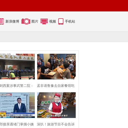
新浪微博
图片
视频
手机站
则西案涉事武警二院：
孟非请鲁豫去自家餐馆吃
保安用雨伞挡
面 两人相谈甚
郎接亲遇堵门掌掴小姨
深扒！旅游节目不会告诉