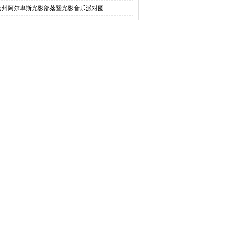
扬州阿尔卑斯光影部落暨光影音乐派对圆