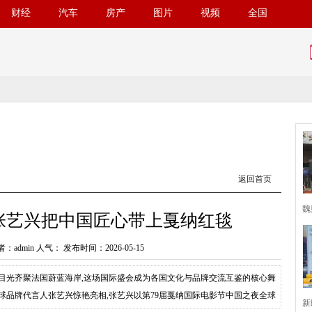
财经
汽车
房产
图片
视频
全国
返回首页
魏
张艺兴把中国匠心带上戛纳红毯
：admin 人气：
发布时间：2026-05-15
尚目光齐聚法国蔚蓝海岸,这场国际盛会成为各国文化与品牌交流互鉴的核心舞
位全球品牌代言人张艺兴惊艳亮相,张艺兴以第79届戛纳国际电影节中国之夜全球
新