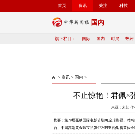
首页
资讯
关注
科技
国内
旗下栏目：
国际
国内
时局
热评
>
资讯
>
国内
>
不止惊艳！君佩×
来源：未知 作者
摘要：第79届戛纳国际电影节期间,全球影视、时
台。中国高端黄金珠宝品牌:JEMPER君佩,携首