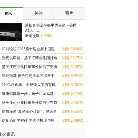
子 新娘选择离
你的事
关注
图片
资讯
派扬音响全平衡甲类前级---谷雨
A160，...
浏览次数：
609次
和熙论坛·2025第十届健康中国医
浏览:36096次
药连锁发展论坛
强韧供应链，扬子江药业集团打造
浏览:35175次
可复制的行业“
扬子江药业集团董事长徐浩宇受邀
浏览:33187次
参加首都国际医
筑链强基 扬子江药业集团探索中
浏览:30924次
药全产业链“甘肃
1100W+观看！央视镜头下的有机
浏览:30203次
黄芪，每一根都来
健康赋能每一步，扬子江龙凤堂
浏览:30170次
2025泰州马拉松赛
扬子江药业集团董事长徐浩宇在首
浏览:30161次
届江苏品牌建设
徐胤泽谈“胤泽童心计划”：健康是
浏览:30154次
长期平衡，情
仿制药新里程碑:美达信展现与原
浏览:23499次
研药与原研降脂效
最火资讯