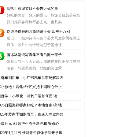
深扒！旅游节目不会告诉你的事
好吃的美食，好玩的景点，旅游节目总是在给
我们推荐各种旅行必去点。但其实...
刘诗诗裸身剧照激吻彭于晏 四爷千万别
近日，一组刘诗诗与彭于晏大尺度剧照在网上
疯传，照片中刘诗诗与彭于晏赤裸...
范冰冰清纯写真集不看后悔一辈子
随着天气一天天升高，肌肤也难以承受过厚的
妆容，想要美美的、酷酷的笑傲紫...
从选车到用车，小红书汽车后市场解决方
不止惊艳！君佩×张艺兴把中国匠心带上
强督学 + 小班化：冲鸭日语如何用“有
2026日照海鲜哪家好吃？本地食客+外地
2026年爱家季如期而至，泰康人寿邀您共
迈瑞启元 AI 超声生态全新亮相 安贞心
2026年4月24日 佳能青年影像学院开学啦