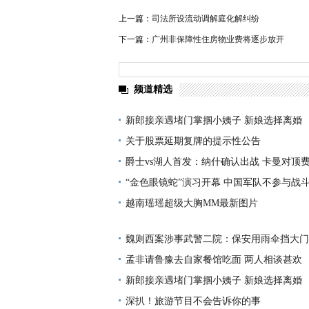
上一篇：
司法所设流动调解庭化解纠纷
下一篇：
广州非保障性住房物业费将逐步放开
频道精选
新郎接亲遇堵门掌掴小姨子 新娘选择离婚
关于股票延期复牌的提示性公告
爵士vs湖人首发：纳什确认出战 卡曼对顶
“金色眼镜蛇”演习开幕 中国军队不参与战
越南瑶瑶超级大胸MM最新图片
魏则西案涉事武警二院：保安用雨伞挡大门
孟非请鲁豫去自家餐馆吃面 两人相谈甚欢
新郎接亲遇堵门掌掴小姨子 新娘选择离婚
深扒！旅游节目不会告诉你的事