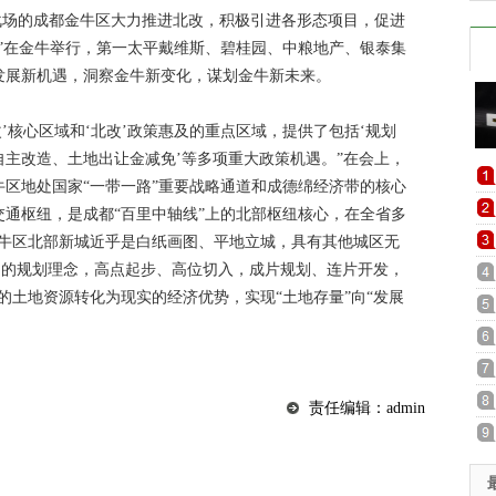
主战场的成都金牛区大力推进北改，积极引进各形态项目，促进
”在金牛举行，第一太平戴维斯、碧桂园、中粮地产、银泰集
发展新机遇，洞察金牛新变化，谋划金牛新未来。
改’核心区域和‘北改’政策惠及的重点区域，提供了包括‘规划
主改造、土地出让金减免’等多项重大政策机遇。”在会上，
区地处国家“一带一路”重要战略通道和成德绵经济带的核心
通枢纽，是成都“百里中轴线”上的北部枢纽核心，在全省多
金牛区北部新城近乎是白纸画图、平地立城，具有其他城区无
’的规划理念，高点起步、高位切入，成片规划、连片开发，
的土地资源转化为现实的经济优势，实现“土地存量”向“发展
责任编辑：admin