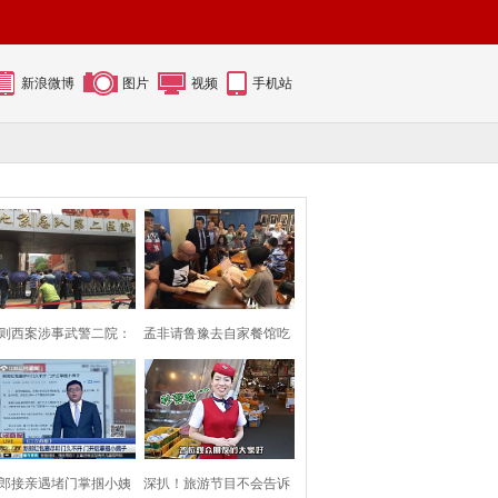
新浪微博
图片
视频
手机站
则西案涉事武警二院：
孟非请鲁豫去自家餐馆吃
保安用雨伞挡
面 两人相谈甚
郎接亲遇堵门掌掴小姨
深扒！旅游节目不会告诉