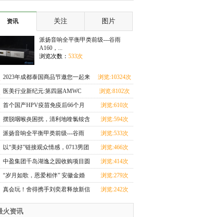
子 新娘选择离
你的事
关注
图片
资讯
派扬音响全平衡甲类前级---谷雨
A160，...
浏览次数：
533次
2023年成都泰国商品节邀您一起来
浏览:10324次
围观
医美行业新纪元:第四届AMWC
浏览:8102次
China大会引领创新浪
首个国产HPV疫苗免疫后66个月
浏览:610次
保护率100%
摆脱咽喉炎困扰，清利地喹氯铵含
浏览:594次
片助力健康生活
派扬音响全平衡甲类前级---谷雨
浏览:533次
A160，搭载ESS903
以“美好”链接观众情感，0713男团
浏览:466次
助攻沱牌开年
中盈集团千岛湖逸之园收购项目圆
浏览:414次
满成功
“岁月如歌，恩爱相伴” 安徽金婚
浏览:279次
银婚集体婚礼庆
真会玩！舍得携手刘奕君释放新信
浏览:242次
号，品牌精神引
最火资讯