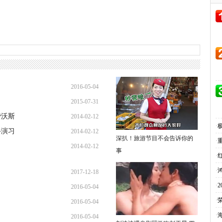
2016-05-04
2015-07-31
20:37:06
费沃斯
2014-02-12
09:28:26
·
斗演习
2014-02-12
13:13:15
深扒！旅游节目不会告诉你的
·
2014-02-12
11:23:33
事
·
10:59:38
·
2017-12-18
·
2016-05-04
16:45:12
·
2016-05-04
20:43:30
·
2016-05-04
20:37:06