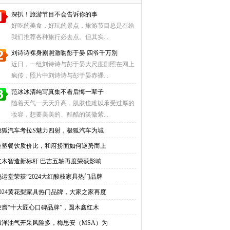
深扒！旅游节目不会告诉你的事
好吃的美食，好玩的景点，旅游节目总是在给
我们推荐各种旅行必去点。但其实...
刘诗诗裸身剧照激吻彭于晏 四爷千万别
近日，一组刘诗诗与彭于晏大尺度剧照在网上
疯传，照片中刘诗诗与彭于晏赤裸...
范冰冰清纯写真集不看后悔一辈子
随着天气一天天升高，肌肤也难以承受过厚的
妆容，想要美美的、酷酷的笑傲紫...
极狐汽车考拉S魅力四射，极狐汽车为城
重塑餐饮质价比，和府捞面如何逆势而上
红木智造新标杆 巴吉五轴再度荣获影响
鸿运堂荣获“2024大红酸枝家具热门品牌
2024黄花梨家具热门品牌，大家之家再度
荣膺“十大匠心口碑品牌”，圆木鑫红木
海洋油气开采风险多，梅思安（MSA）为