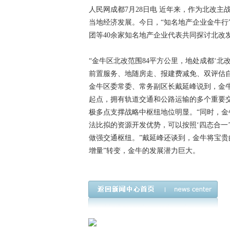
探讨北改发展新机遇，洞察金
人民网成都7月28日电 近年来，作为北改
当地经济发展。今日，“知名地产企业金牛行
团等40余家知名地产企业代表共同探讨北改
“金牛区北改范围84平方公里，地处成都‘北
前置服务、地随房走、报建费减免、双评估自
金牛区委常委、常务副区长戴延峰说到，金牛
起点，拥有轨道交通和公路运输的多个重要交
极多点支撑战略中枢纽地位明显。“同时，
法比拟的资源开发优势，可以按照‘四态合一
做强交通枢纽。”戴延峰还谈到，金牛将宝贵
增量”转变，金牛的发展潜力巨大。