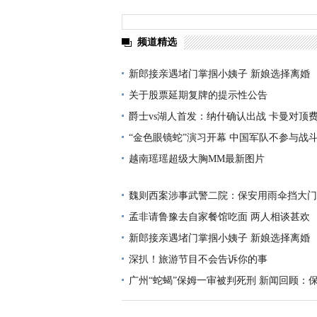
频道精选
新郎接亲遇堵门掌掴小姨子 新娘选择离婚
关于股票延期复牌的提示性公告
爵士vs湖人首发：纳什确认出战 卡曼对顶
“金色眼镜蛇”演习开幕 中国军队不参与战
越南瑶瑶超级大胸MM最新图片
魏则西案涉事武警二院：保安用雨伞挡大门
孟非请鲁豫去自家餐馆吃面 两人相谈甚欢
新郎接亲遇堵门掌掴小姨子 新娘选择离婚
深扒！旅游节目不会告诉你的事
广州“蛇蝎”保姆一审被判死刑 新闻回顾：