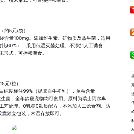
质。粉末形式，可直接拌粮喂食。
元（约5元/袋）
袋含量100mg。添加维生素、矿物质及益生菌，适用
占比60%），采用低温灭菌处理。不添加人工诱食
末形式，可拌粮喂食。
·
15元/粒）
·
白纯度标注99%（提取自牛初乳），单粒含量
·
性益生菌，全年龄段宠物均可食用。原料为瑞士阿尔卑
·
温工艺处理。0乳糖0麸质配方，不添加人工诱食剂、防
·
胶囊独立包装，常温存放即可。
·
·