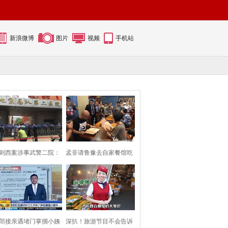
新浪微博
图片
视频
手机站
则西案涉事武警二院：
孟非请鲁豫去自家餐馆吃
保安用雨伞挡
面 两人相谈甚
郎接亲遇堵门掌掴小姨
深扒！旅游节目不会告诉