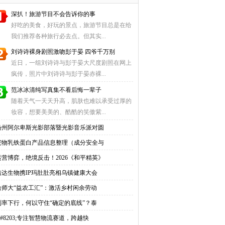
深扒！旅游节目不会告诉你的事
好吃的美食，好玩的景点，旅游节目总是在给
我们推荐各种旅行必去点。但其实...
刘诗诗裸身剧照激吻彭于晏 四爷千万别
近日，一组刘诗诗与彭于晏大尺度剧照在网上
疯传，照片中刘诗诗与彭于晏赤裸...
范冰冰清纯写真集不看后悔一辈子
随着天气一天天升高，肌肤也难以承受过厚的
妆容，想要美美的、酷酷的笑傲紫...
扬州阿尔卑斯光影部落暨光影音乐派对圆
宠物乳铁蛋白产品信息整理（成分安全与
运营博弈，绝境反击！2026《和平精英》
信达生物携IP玛肚肚亮相乌镇健康大会
哈师大“益农工汇”：激活乡村闲余劳动
利率下行，何以守住“确定的底线”？泰
&#8203;专注智慧物流赛道，跨越快