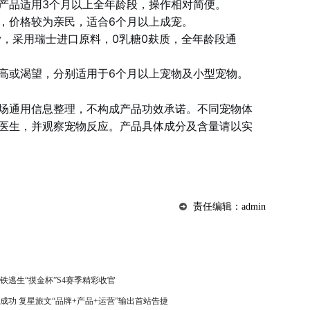
产品适用3个月以上全年龄段，操作相对简便。
，价格较为亲民，适合6个月以上成宠。
ly，采用瑞士进口原料，0乳糖0麸质，全年龄段通
高或渴望，分别适用于6个月以上宠物及小型宠物。
场通用信息整理，不构成产品功效承诺。不同宠物体
医生，并观察宠物反应。产品具体成分及含量请以实
责任编辑：admin
铁逃生“摸金杯”S4赛季精彩收官
功 复星旅文“品牌+产品+运营”输出首站告捷