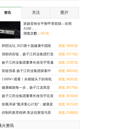
子 新娘选择离
你的事
关注
图片
资讯
派扬音响全平衡甲类前级---谷雨
A160，...
浏览次数：
607次
和熙论坛·2025第十届健康中国医
浏览:36095次
药连锁发展论坛
强韧供应链，扬子江药业集团打造
浏览:35174次
可复制的行业“
扬子江药业集团董事长徐浩宇受邀
浏览:33187次
参加首都国际医
筑链强基 扬子江药业集团探索中
浏览:30924次
药全产业链“甘肃
1100W+观看！央视镜头下的有机
浏览:30203次
黄芪，每一根都来
健康赋能每一步，扬子江龙凤堂
浏览:30170次
2025泰州马拉松赛
扬子江药业集团董事长徐浩宇在首
浏览:30160次
届江苏品牌建设
徐胤泽谈“胤泽童心计划”：健康是
浏览:30153次
长期平衡，情
仿制药新里程碑:美达信展现与原
浏览:23498次
研药与原研降脂效
最火资讯