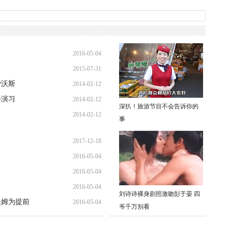
2016-05-04
2015-07-31
20:37:06
费沃斯
2014-02-12
09:28:26
斗演习
2014-02-12
13:13:15
深扒！旅游节目不会告诉你的
2014-02-12
11:23:33
事
10:59:38
2017-12-18
2016-05-04
16:45:12
2016-05-04
20:43:30
2016-05-04
20:37:06
刘诗诗裸身剧照激吻彭于晏 四
保姆为提前
2016-05-04
20:34:38
爷千万别看
20:30:36