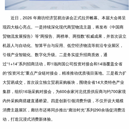
近日，2026 年廊坊经济贸易洽谈会正式拉开帷幕。本届大会将呈
现四大核心亮点。一是持续深化现代商贸物流主题，将发布《中国商
贸物流发展报告》等“两报告、两榜单、两指数”权威成果，并首次设立
机器人与自动化、智算平台与应用、低空经济物流等前沿专业展区，
引领产业智能化、数字化升级。二是务实提升招商质效，通
过“1+14”系列招商活动，即1场跨国公司投资对接会和14场覆盖全省
的“投资河北”重点产业链对接会，精准推动优质项目落地。三是着力扩
大贸易成交，首次设立独立贸易采购板块，围绕全省14大类特色产业
集群，组织16场采购对接会，为600余家河北优质供应商与约700家境
内外采购商搭建直通桥梁。四是创新引领消费升级，不仅开设大规模
消费主题展区，廊坊市还将同步推出“廊洽时光”系列290余场促消费活
动，打造沉浸式消费新体验。