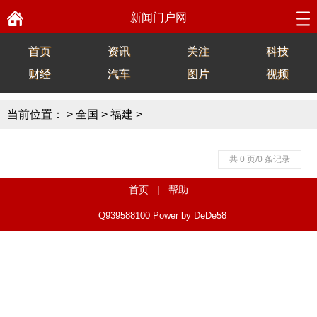
新闻门户网
首页
资讯
关注
科技
财经
汽车
图片
视频
当前位置：
>
全国
>
福建
>
共 0 页/0 条记录
首页
|
帮助
Q939588100
Power by DeDe58