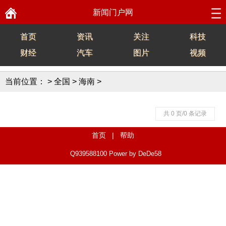
新闻门户网
首页
资讯
关注
科技
财经
汽车
图片
视频
当前位置：
>
全国
>
海南
>
共 0 页/0 条记录
首页
|
帮助
Q939588100
Power by DeDe58