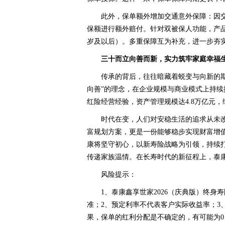
此外，保单额外增加交通意外保障：因交
保额进行额外赔付。针对双被保人功能，产品
岁及以后）。多重保障互为补充，进一步夯
三十而立向善而新，实力筑牢家庭幸福
传承的背后，往往暗藏着蜕变与向新的
向善”的理念，在企业规模与商业模式上持续
红险经营经验，资产管理规模达4.8万亿元
时代在变，人们对安稳生活的追求从未改
富规划方案，更是一份能够稳步实现财富增
康将坚守初心，以新寿险战略为引领，持续
传递家族温情。在长寿时代的新征程上，泰
风险提示：
1、泰康鑫享世家2026（庆典版）终
准；2、预定利率不代表客户实际收益率；3
果，保单的红利分配是不确定的，有可能为0