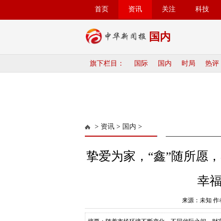
首页
资讯
关注
科技
国内
旗下栏目：
国际
国内
时局
热评
>
资讯
>
国内
>
挚爱为家，“鑫”随所愿，
幸
来源：未知 作者