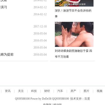
费沃斯
2014-02-12
09:28:26
斗演习
2014-02-12
13:13:15
深扒！旅游节目不会告诉你的
2014-02-12
11:23:33
事
10:59:38
2017-12-18
2016-05-04
16:45:12
2016-05-04
20:43:30
2016-05-04
20:37:06
刘诗诗裸身剧照激吻彭于晏 四
保姆为提前
2016-05-04
20:34:38
爷千万别看
20:30:36
|
资讯
|
关注
|
科技
|
财经
|
汽车
|
房产
|
图片
|
视频
Q939588100
Power by DeDe58
QQ939588100 技术支持：
百度
电脑版
|
移动版