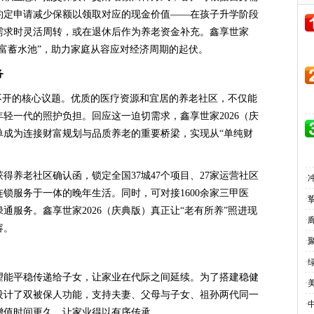
约定申请减少保额以领取对应的现金价值——在孩子升学阶段
需求时灵活周转，或在退休后作为养老资金补充。鑫享世家
财富蓄水池”，助力家庭从容应对经济周期的起伏。
务
不开的核心议题。优质的医疗资源和宜居的养老社区，不仅能
轻一代的照护负担。回应这一迫切需求，鑫享世家2026（庆
单成为连接财富规划与品质养老的重要桥梁，实现从“单纯财
得养老社区确认函，锁定全国37城47个项目、27家运营社区
·
锁服务于一体的晚年生活。同时，可对接1600余家三甲医
·
通服务。鑫享世家2026（庆典版）真正让“老有所养”照进现
·
容。
·
·
望能平稳传递给子女，让家业在代际之间延续。为了搭建稳健
·
别设计了双被保人功能，支持夫妻、父母与子女、祖孙两代同一
·
增值时间更久，让家业得以有序传承。