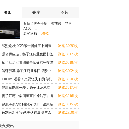
子 新娘选择离
你的事
关注
图片
资讯
派扬音响全平衡甲类前级---谷雨
A160，...
浏览次数：
609次
和熙论坛·2025第十届健康中国医
浏览:36096次
药连锁发展论坛
强韧供应链，扬子江药业集团打造
浏览:35175次
可复制的行业“
扬子江药业集团董事长徐浩宇受邀
浏览:33187次
参加首都国际医
筑链强基 扬子江药业集团探索中
浏览:30924次
药全产业链“甘肃
1100W+观看！央视镜头下的有机
浏览:30203次
黄芪，每一根都来
健康赋能每一步，扬子江龙凤堂
浏览:30170次
2025泰州马拉松赛
扬子江药业集团董事长徐浩宇在首
浏览:30161次
届江苏品牌建设
徐胤泽谈“胤泽童心计划”：健康是
浏览:30155次
长期平衡，情
仿制药新里程碑:美达信展现与原
浏览:23501次
研药与原研降脂效
最火资讯