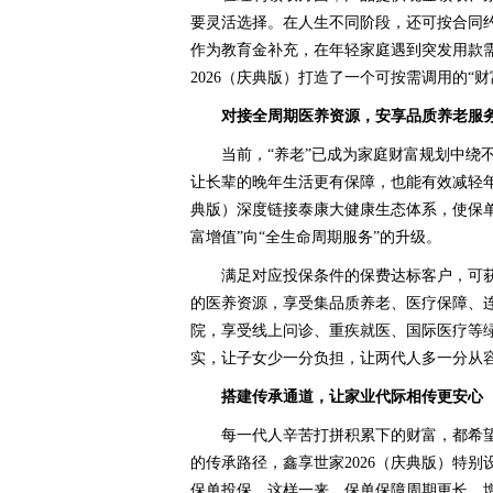
要灵活选择。在人生不同阶段，还可按合同
作为教育金补充，在年轻家庭遇到突发用款
2026（庆典版）打造了一个可按需调用的“
对接
全周期医养资源，安享品质养老服
当前，“养老”已成为家庭财富规划中绕
让长辈的晚年生活更有保障，也能有效减轻年
典版）深度链接泰康大健康生态体系，使保
富增值”向“全生命周期服务”的升级。
满足对应投保条件的保费达标客户，可获
的医养资源，享受集品质养老、医疗保障、连
院，享受线上问诊、重疾就医、国际医疗等绿
实，让子女少一分负担，让两代人多一分从
搭建传承通道，让家业代际相传更安心
每一代人辛苦打拼积累下的财富，都希
的传承路径，鑫享世家2026（庆典版）特
保单投保。这样一来，保单保障周期更长，