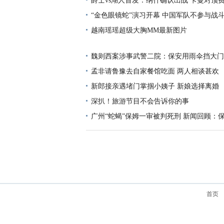
爵士vs湖人首发：纳什确认出战 卡曼对顶
“金色眼镜蛇”演习开幕 中国军队不参与战
越南瑶瑶超级大胸MM最新图片
魏则西案涉事武警二院：保安用雨伞挡大门
孟非请鲁豫去自家餐馆吃面 两人相谈甚欢
新郎接亲遇堵门掌掴小姨子 新娘选择离婚
深扒！旅游节目不会告诉你的事
广州“蛇蝎”保姆一审被判死刑 新闻回顾：
首页