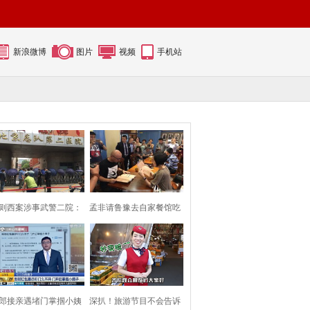
新浪微博
图片
视频
手机站
则西案涉事武警二院：
孟非请鲁豫去自家餐馆吃
保安用雨伞挡
面 两人相谈甚
郎接亲遇堵门掌掴小姨
深扒！旅游节目不会告诉