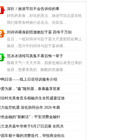
深扒！旅游节目不会告诉你的事
好吃的美食，好玩的景点，旅游节目总是在给
我们推荐各种旅行必去点。但其实...
刘诗诗裸身剧照激吻彭于晏 四爷千万别
近日，一组刘诗诗与彭于晏大尺度剧照在网上
疯传，照片中刘诗诗与彭于晏赤裸...
范冰冰清纯写真集不看后悔一辈子
随着天气一天天升高，肌肤也难以承受过厚的
妆容，想要美美的、酷酷的笑傲紫...
冲鸭日语——线上日语培训服务介绍
挚爱为家，“鑫”随所愿，泰康鑫享世家
廊洽时光美食音乐相融共生全民盛宴绽放
聚力临空机遇 深化协同合作 2026 年廊
绿色金融的“新解法”：平安消费金融针
美兰龙舟嘉年华将于6月27日启幕 全民共
中国车都十堰的消费迭代，华悦商业给出