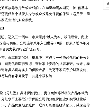
·
通事故导致身故或全残的，在18至80周岁期间，按1倍基本
还提供首个被保人身故或全残豁免保费的保障（适用于18周
实家庭生活的安全底线。
生活
期盼。迈入三十周年，泰康秉持“以人为本、诚信经营、商业
探索与突破。公司连续八年入围世界500强，积累了近26年分
，综合实力获得行业广泛认可。
变。鑫享世家2026（庆典版）不仅是一份跨越代际的长效财
值、锁定优质医养资源、守护家业安稳的从容承诺。未来，泰
打造兼具温度与实力的保险产品，为万千家庭守护财富安稳、
康愿与所有家庭携手，共赴幸福长路。
身寿险（分红型）具体保险责任、责任免除等以相关产品条款为
、分红水平主要取决于保险公司的分红保险业务实际经营成
；4、产品犹豫期后减保、退保可能面临经济损失，减保会导