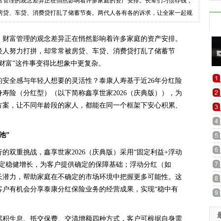
富管理的观念差异正在悄然影响着许多家庭的资产安排。长辈们习惯存钱，
房贷、车贷、消费贷打乱了储蓄节奏。两代人各有各的诉求，让全家一起规
，财富管理的观念差异正在悄然影响着许多家庭的资产安排。
轻人努力打拼，却常常被房贷、车贷、消费贷打乱了储蓄节
财富”这件事变得比想象中更复杂。
安全感与年轻人想要的灵活性？泰康人寿基于近26年分红险
身寿险（分红型）（以下简称鑫享世家2026（庆典版）），为
方案，让不同年龄段的家人，都能在同一个框架下安心积累、
池”
的双重挑战，鑫享世家2026（庆典版）采用“固定利益+浮动
约定稳健增长，为客户提供确定的保障基础；浮动分红（如
长潜力，帮助家庭在不确定的市场环境中把握更多可能性。这
客户有机会分享泰康分红保险业务的经营成果，实现“稳中有
累积生息、抵交保费、交清增额四种方式，客户可根据自身需