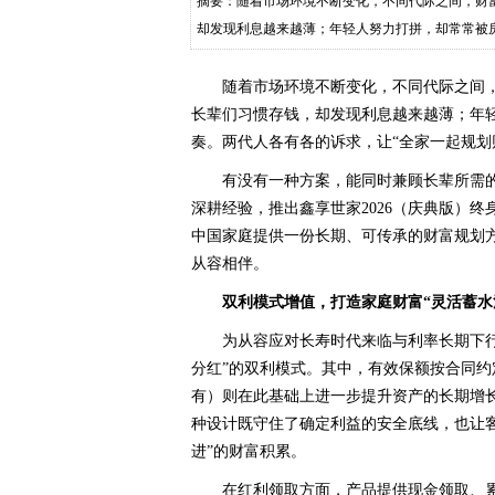
摘要：随着市场环境不断变化，不同代际之间，财
却发现利息越来越薄；年轻人努力打拼，却常常被
划财富这件事变得比想象中
随着市场环境不断变化，不同代际之间
长辈们习惯存钱，却发现利息越来越薄；年
奏。两代人各有各的诉求，让“全家一起规划
有没有一种方案，能同时兼顾长辈所需的
深耕经验，推出鑫享世家2026（庆典版）终
中国家庭提供一份长期、可传承的财富规划
从容相伴。
双利模式增值，打造家庭财富“灵活蓄水
为从容应对长寿时代来临与利率长期下行
分红”的双利模式。其中，有效保额按合同
有）则在此基础上进一步提升资产的长期增
种设计既守住了确定利益的安全底线，也让
进”的财富积累。
在红利领取方面，产品提供现金领取、