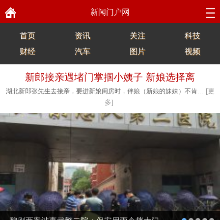
新闻门户网
首页
资讯
关注
科技
财经
汽车
图片
视频
新郎接亲遇堵门掌掴小姨子 新娘选择离
[更
湖北新郎张先生去接亲，要进新娘闺房时，伴娘（新娘的妹妹）不肯...
多]