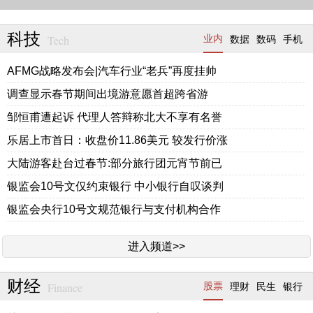
科技
Tech
业内
数据
数码
手机
AFMG战略发布会|汽车行业“老兵”再度挂帅
调查显示春节期间出境游意愿首超跨省游
邹恒甫遭起诉 代理人答辩称北大不享有名誉
乐居上市首日：收盘价11.86美元 较发行价涨
大陆游客赴台过春节:部分旅行团元宵节前已
银监会10号文仅约束银行 中小银行自叹谈判
银监会央行10号文规范银行与支付机构合作
进入频道>>
财经
Finance
股票
理财
民生
银行