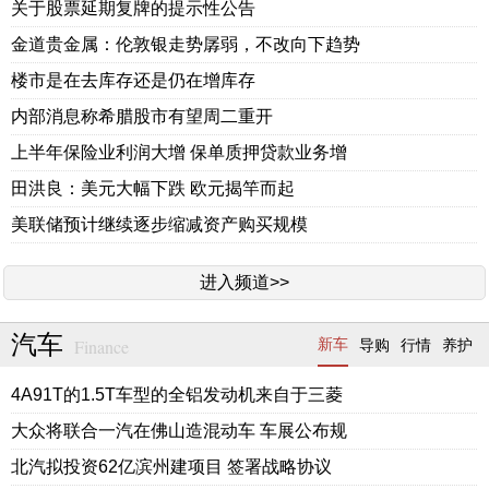
关于股票延期复牌的提示性公告
金道贵金属：伦敦银走势孱弱，不改向下趋势
楼市是在去库存还是仍在增库存
内部消息称希腊股市有望周二重开
上半年保险业利润大增 保单质押贷款业务增
田洪良：美元大幅下跌 欧元揭竿而起
美联储预计继续逐步缩减资产购买规模
进入频道>>
汽车
Finance
新车
导购
行情
养护
4A91T的1.5T车型的全铝发动机来自于三菱
大众将联合一汽在佛山造混动车 车展公布规
北汽拟投资62亿滨州建项目 签署战略协议